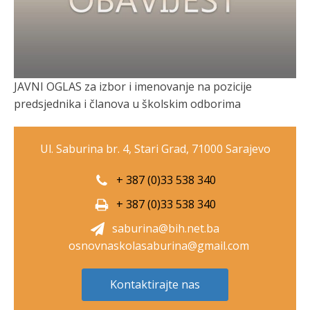
JAVNI OGLAS za izbor i imenovanje na pozicije
predsjednika i članova u školskim odborima
Ul. Saburina br. 4, Stari Grad, 71000 Sarajevo
+ 387 (0)33 538 340
+ 387 (0)33 538 340
saburina@bih.net.ba
osnovnaskolasaburina@gmail.com
Kontaktirajte nas