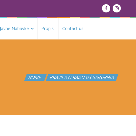
Javne Nabavke
Propisi
Contact us
HOME
PRAVILA O RADU OŠ SABURINA