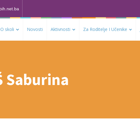
bih.net.ba
O skoli
Novosti
Aktivnosti
Za Roditelje I Učenike
Š Saburina