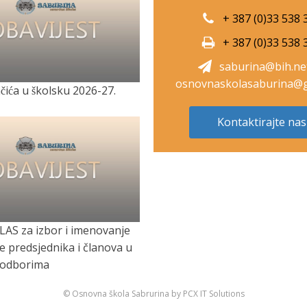
+ 387 (0)33 538 
+ 387 (0)33 538 
saburina@bih.ne
osnovnaskolasaburina@g
̌ića u školsku 2026-27.
Kontaktirajte nas
LAS za izbor i imenovanje
je predsjednika i članova u
 odborima
© Osnovna škola Sabrurina by PCX IT Solutions