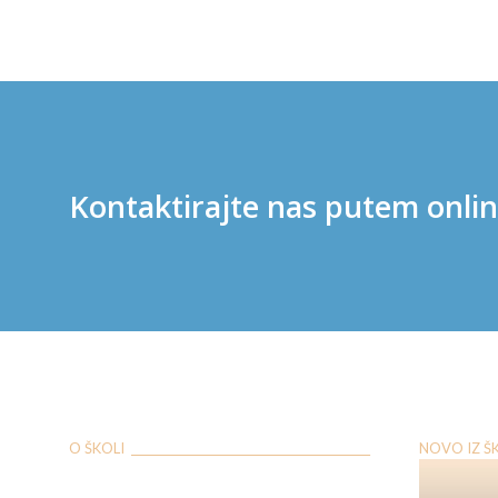
Kontaktirajte nas putem onli
O ŠKOLI ___________________________________________
NOVO IZ ŠKOL