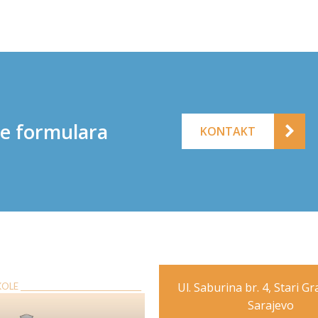
ne formulara
KONTAKT
Ul. Saburina br. 4, Stari G
E __________________________________
Sarajevo