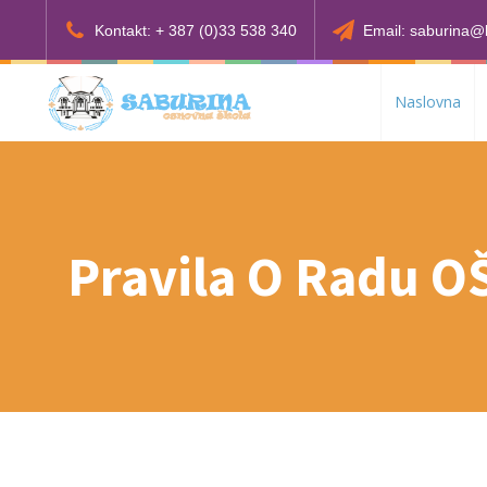
Kontakt: + 387 (0)33 538 340
Email: saburina@
Naslovna
Pravila O Radu O