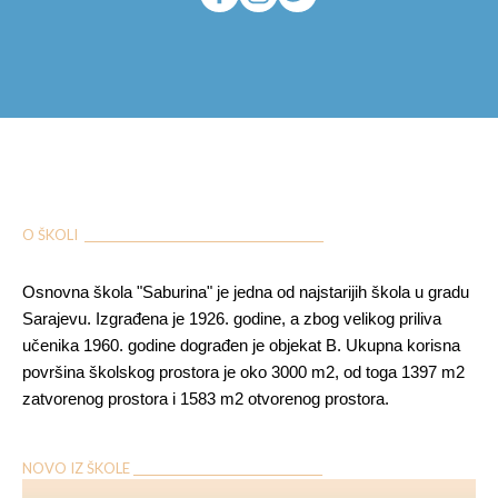
O ŠKOLI ___________________________________________
Osnovna škola "Saburina" je jedna od najstarijih škola u gradu
Sarajevu. Izgrađena je 1926. godine, a zbog velikog priliva
učenika 1960. godine dograđen je objekat B. Ukupna korisna
površina školskog prostora je oko 3000 m2, od toga 1397 m2
zatvorenog prostora i 1583 m2 otvorenog prostora.
NOVO IZ ŠKOLE __________________________________