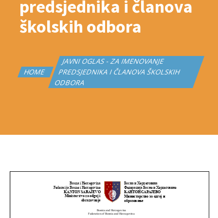
predsjednika i članova
školskih odbora
JAVNI OGLAS - ZA IMENOVANJE
HOME
PREDSJEDNIKA I ČLANOVA ŠKOLSKIH
ODBORA