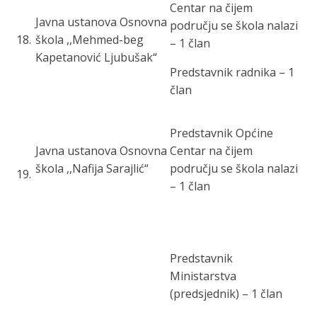
Centar
na čijem
Javna
ustanova Osnovna
području se škola nalazi
18
.
škola ,,Mehmed-
beg
– 1 član
Kapetanović Ljubušak“
Predstavnik radnika – 1
član
Predstavnik O
pćine
Javna ustanova Osnovna
Centar
na čijem
škola ,,Nafija Sarajlić“
području se škola nalazi
19
.
– 1 član
Predstavnik
Ministarstva
(predsjednik) – 1 član