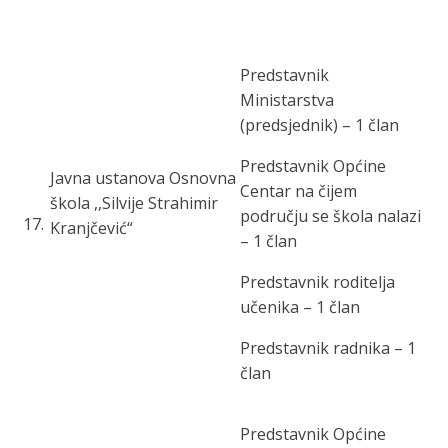
Predstavnik
Ministarstva
(predsjednik) – 1 član
Predstavnik O
pćine
Javna ustanova Osnovna
Centar
na čijem
škola ,,Silvije Strahimir
području se škola nalazi
17
.
Kranjčević“
– 1 član
Predstavnik roditelja
učenika – 1 član
Predstavnik radnika – 1
član
Predstavnik O
pćine