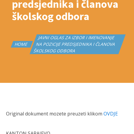
predsjednika i članova
školskog odbora
JAVNI OGLAS ZA IZBOR I IMENOVANJE
HOME
NA POZICIJE PREDSJEDNIKA I ČLANOVA
ŠKOLSKOG ODBORA
Original dokument mozete preuzeti klikom
OVDJE
KANTON SARAJEVO