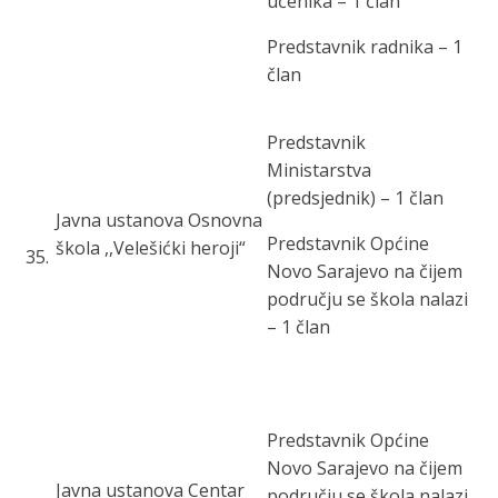
učenika – 1 član
Predstavnik radnika – 1
član
Predstavnik
Ministarstva
(predsjednik) – 1 član
Javna ustanova Osnovna
Predstavnik Općine
škola ,,Velešićki heroji“
35
.
Novo Sarajevo na čijem
području se škola nalazi
– 1 član
Predstavnik Općine
Novo Sarajevo na čijem
Javna ustanova Centar
području se škola nalazi