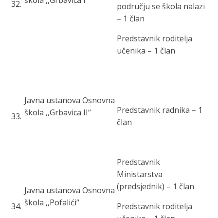
škola ,,Grbavica I“
32
.
području se škola nalazi
– 1 član
Predstavnik roditelja
učenika – 1 član
Javna ustanova Osnovna
Predstavnik radnika – 1
škola ,,Grbavica II“
33
.
član
Predstavnik
Ministarstva
(predsjednik) – 1 član
Javna ustanova Osnovna
škola ,,Pofalići“
34
.
Predstavnik roditelja