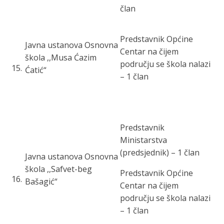
član
Predstavnik Općine
Javna ustanova Osnovna
Centar
na čijem
škola ,,Musa Ćazim
području se škola nalazi
15
.
Ćatić“
– 1 član
Predstavnik
Ministarstva
(predsjednik) – 1 član
Javna ustanova Osnovna
škola ,,Safvet-beg
Predstavnik Općine
16
.
Bašagić“
Centar
na čijem
području se škola nalazi
– 1 član