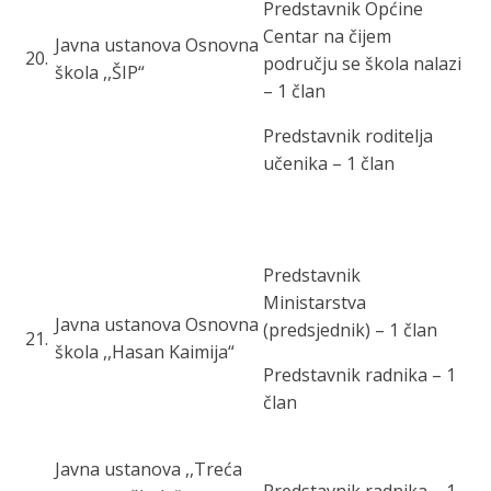
Predstavnik Općine
Centar na čijem
Javna ustanova Osnovna
20
.
području se škola nalazi
škola ,,ŠIP“
– 1 član
Predstavnik roditelja
učenika – 1 član
Predstavnik
Ministarstva
Javna ustanov
a Osnovna
(predsjednik) – 1 član
21
.
škola ,,Hasan Kaimija“
Predstavnik radnika – 1
član
Javna ustanova ,,Treća