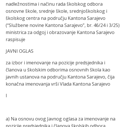
nadležnostima i načinu rada školskog odbora
osnovne škole, srednje škole, srednjoškolskog i
školskog centra na području Kantona Sarajevo
(“
Službene novin
e Kantona Sarajevo”, br. 46/24 i 3/25
)
ministrica za odgoj i obrazo
vanje Kantona Sarajevo
raspisuje
JAVNI OGLAS
z
a
izbor i
imenovanje na
pozicije predsjednika
i
članova
u školskim odborima
osnovnih škola kao
javnih ustano
va na području Kantona Sarajevo, čija
konačna imenovanj
a vrši Vlada Kantona Sarajevo
I
a)
Na osnovu ovog Javnog oglasa za imenovanje na
pozicije predsjednika i članova školskih odbora