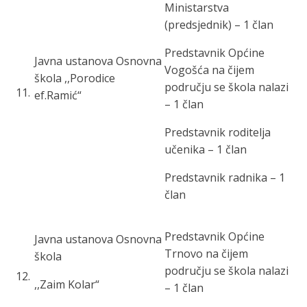
Ministarstva
(predsjednik) – 1 član
Predstavnik Općine
Javna ustanova Osnovna
Vogošća na čijem
škola ,,Porodice
području se škola nalazi
11
.
ef.Ramić“
– 1 član
Predstavnik roditelja
učenika – 1 član
Predstavnik radnika – 1
član
Predstavnik Općine
Javna ustanova Osnovna
Trnovo na čijem
škola
području se škola nalazi
12
.
,,Zaim Kolar“
– 1 član