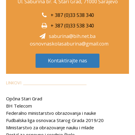
Ul. Saburina br. 4, Stari Grad, 71000 Sarajevo
+ 387 (0)33 538 340
+ 387 (0)33 538 340
saburina@bih.net.ba
osnovnaskolasaburina@gmail.com
Kontaktirajte nas
LINKOVI __________________________________________
Općina Stari Grad
BH Telecom
Federalno ministarstvo obrazovanja i nauke
Fudbalska liga osnovaca Starog Grada 2019/20
Ministarstvo za obrazovanje nauku i mlade
Portal za osnovne i srednje škole