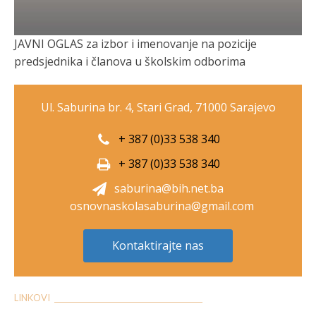
JAVNI OGLAS za izbor i imenovanje na pozicije
predsjednika i članova u školskim odborima
Ul. Saburina br. 4, Stari Grad, 71000 Sarajevo
+ 387 (0)33 538 340
+ 387 (0)33 538 340
saburina@bih.net.ba
osnovnaskolasaburina@gmail.com
Kontaktirajte nas
LINKOVI __________________________________________