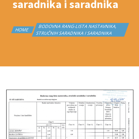
saradnika i saradnika
BODOVNA RANG-LISTA NASTAVNIKA,
HOME
STRUČNIH SARADNIKA I SARADNIKA