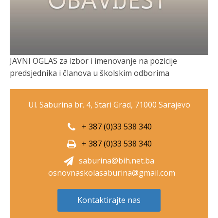
JAVNI OGLAS za izbor i imenovanje na pozicije
predsjednika i članova u školskim odborima
Ul. Saburina br. 4, Stari Grad, 71000 Sarajevo
+ 387 (0)33 538 340
+ 387 (0)33 538 340
saburina@bih.net.ba
osnovnaskolasaburina@gmail.com
Kontaktirajte nas