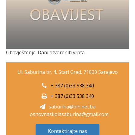
Obavještenje: Dani otvorenih vrata
Ul. Saburina br. 4, Stari Grad, 71000 Sarajevo
+ 387 (0)33 538 340
+ 387 (0)33 538 340
saburina@bih.net.ba
osnovnaskolasaburina@gmail.com
Kontaktirajte nas