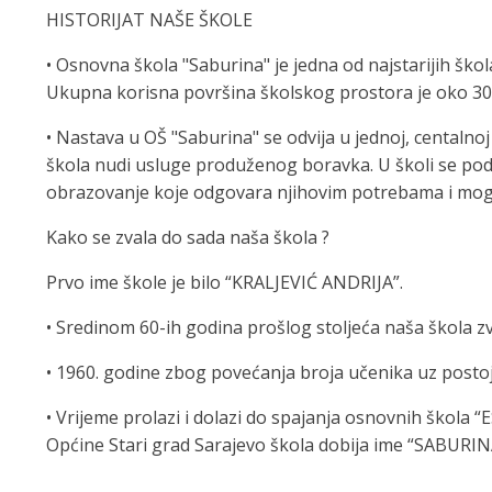
HISTORIJAT NAŠE ŠKOLE
• Osnovna škola "Saburina" je jedna od najstarijih ško
Ukupna korisna površina školskog prostora je oko 30
• Nastava u OŠ "Saburina" se odvija u jednoj, centalno
škola nudi usluge produženog boravka. U školi se pod
obrazovanje koje odgovara njihovim potrebama i mo
Kako se zvala do sada naša škola ?
Prvo ime škole je bilo “KRALJEVIĆ ANDRIJA”.
• Sredinom 60-ih godina prošlog stoljeća naša škola
• 1960. godine zbog povećanja broja učenika uz posto
• Vrijeme prolazi i dolazi do spajanja osnovnih škol
Općine Stari grad Sarajevo škola dobija ime “SABURIN