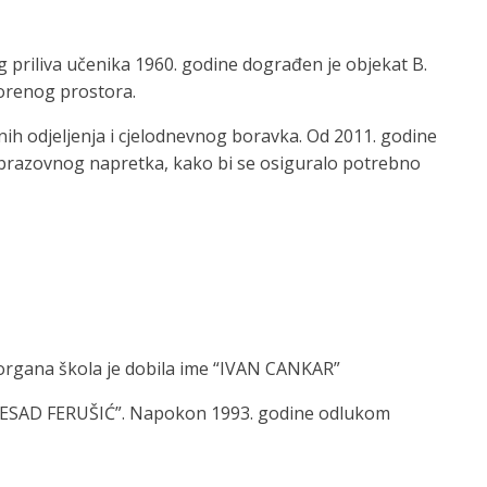
g priliva učenika 1960. godine dograđen je objekat B.
orenog prostora.
lnih odjeljenja i cjelodnevnog boravka. Od 2011. godine
 obrazovnog napretka, kako bi se osiguralo potrebno
 organa škola je dobila ime “IVAN CANKAR”
ve “ESAD FERUŠIĆ”. Napokon 1993. godine odlukom