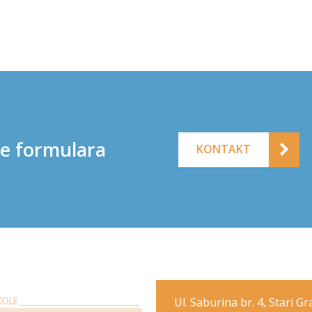
ne formulara
KONTAKT
Ul. Saburina br. 4, Stari G
E __________________________________