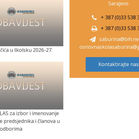
Sarajevo
+ 387 (0)33 538 
+ 387 (0)33 538 
saburina@bih.ne
osnovnaskolasaburina@g
̌ića u školsku 2026-27.
Kontaktirajte nas
LAS za izbor i imenovanje
je predsjednika i članova u
 odborima