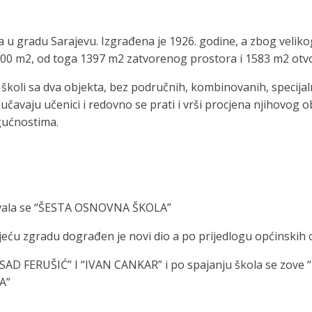
la u gradu Sarajevu. Izgrađena je 1926. godine, a zbog veliko
00 m2, od toga 1397 m2 zatvorenog prostora i 1583 m2 otv
j školi sa dva objekta, bez područnih, kombinovanih, specija
učavaju učenici i redovno se prati i vrši procjena njihovog
gućnostima.
 zvala se “ŠESTA OSNOVNA ŠKOLA”
jeću zgradu dograđen je novi dio a po prijedlogu općinskih
a “ESAD FERUŠIĆ” I “IVAN CANKAR” i po spajanju škola se zo
A”