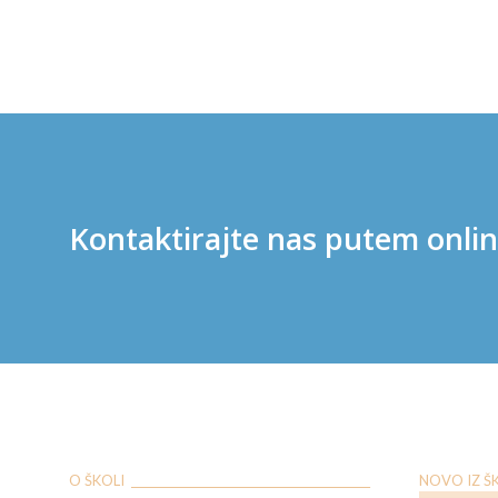
Kontaktirajte nas putem onli
O ŠKOLI ___________________________________________
NOVO IZ ŠKOL