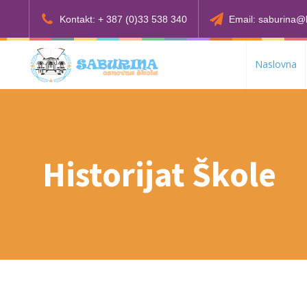
Kontakt: + 387 (0)33 538 340
Email: saburina@
Naslovna
Historijat Škole