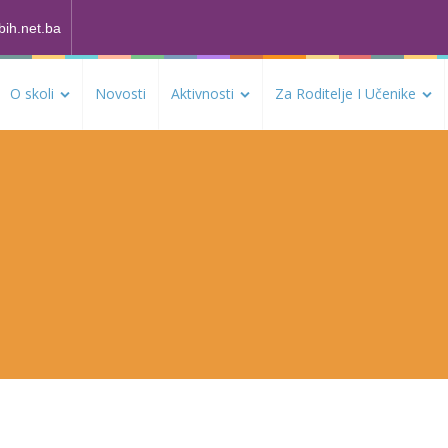
bih.net.ba
O skoli
Novosti
Aktivnosti
Za Roditelje I Učenike