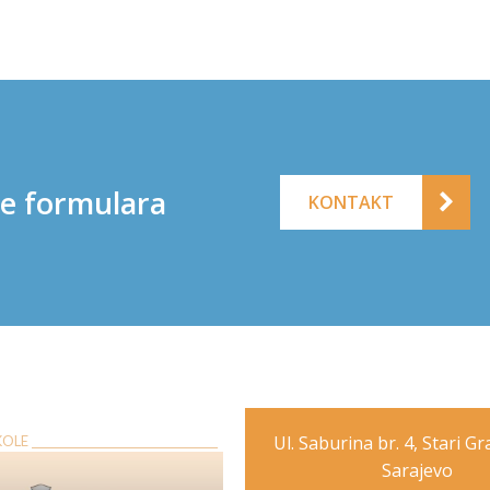
ne formulara
KONTAKT
Ul. Saburina br. 4, Stari G
E __________________________________
Sarajevo