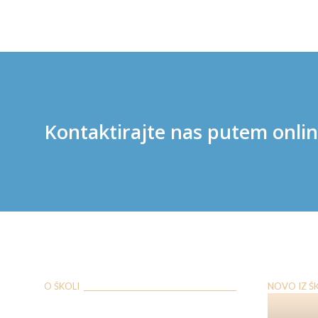
Kontaktirajte nas putem onli
O ŠKOLI ___________________________________________
NOVO IZ ŠKOL