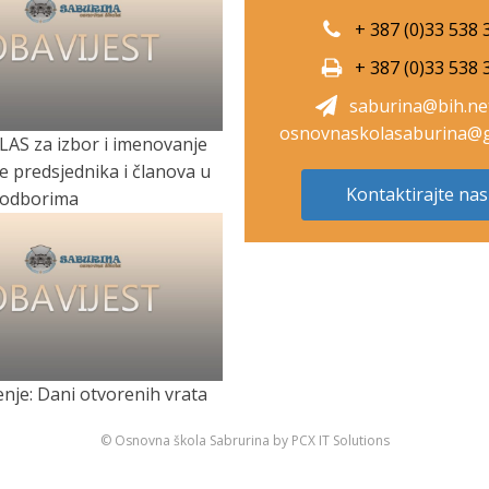
+ 387 (0)33 538 
+ 387 (0)33 538 
saburina@bih.ne
osnovnaskolasaburina@g
LAS za izbor i imenovanje
je predsjednika i članova u
Kontaktirajte nas
 odborima
nje: Dani otvorenih vrata
© Osnovna škola Sabrurina by PCX IT Solutions