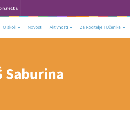
bih.net.ba
O skoli
Novosti
Aktivnosti
Za Roditelje I Učenike
Š Saburina