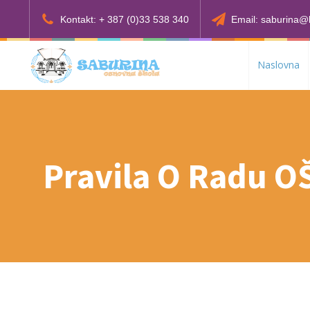
Kontakt: + 387 (0)33 538 340
Email: saburina@
Naslovna
Pravila O Radu O