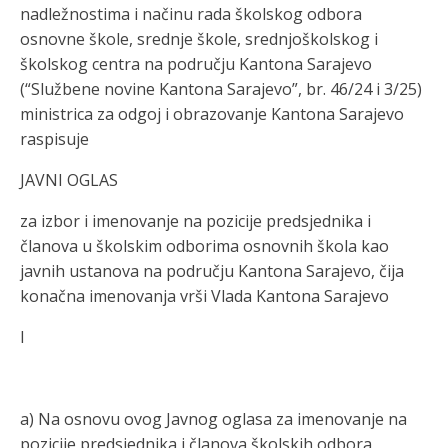
nadležnostima i načinu rada školskog odbora
osnovne škole, srednje škole, srednjoškolskog i
školskog centra na području Kantona Sarajevo
(“
Službene novin
e Kantona Sarajevo”, br. 46/24 i 3/25
)
ministrica za odgoj i obrazo
vanje Kantona Sarajevo
raspisuje
JAVNI OGLAS
z
a
izbor i
imenovanje na
pozicije predsjednika
i
članova
u školskim odborima
osnovnih škola kao
javnih ustano
va na području Kantona Sarajevo, čija
konačna imenovanj
a vrši Vlada Kantona Sarajevo
I
a)
Na osnovu ovog Javnog oglasa za imenovanje na
pozicije predsjednika i članova školskih odbora