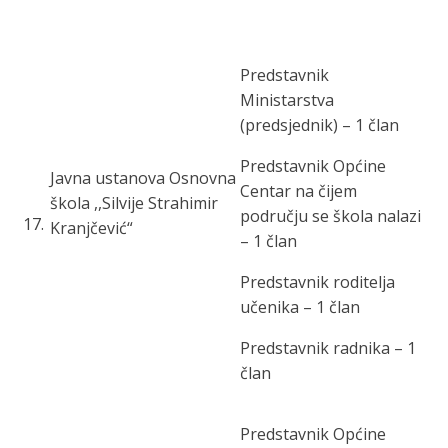
Predstavnik
Ministarstva
(predsjednik) – 1 član
Predstavnik O
pćine
Javna ustanova Osnovna
Centar
na čijem
škola ,,Silvije Strahimir
području se škola nalazi
17
.
Kranjčević“
– 1 član
Predstavnik roditelja
učenika – 1 član
Predstavnik radnika – 1
član
Predstavnik O
pćine