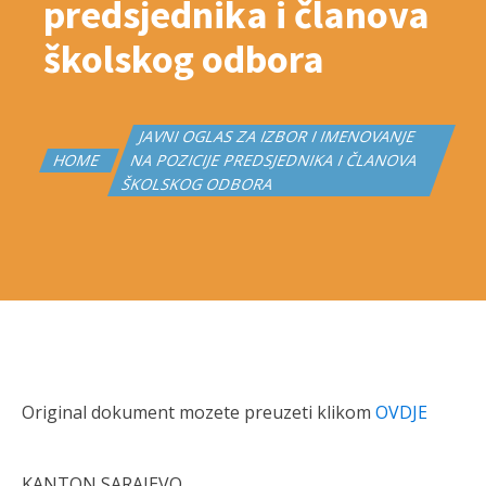
predsjednika i članova
školskog odbora
JAVNI OGLAS ZA IZBOR I IMENOVANJE
HOME
NA POZICIJE PREDSJEDNIKA I ČLANOVA
ŠKOLSKOG ODBORA
Original dokument mozete preuzeti klikom
OVDJE
KANTON SARAJEVO