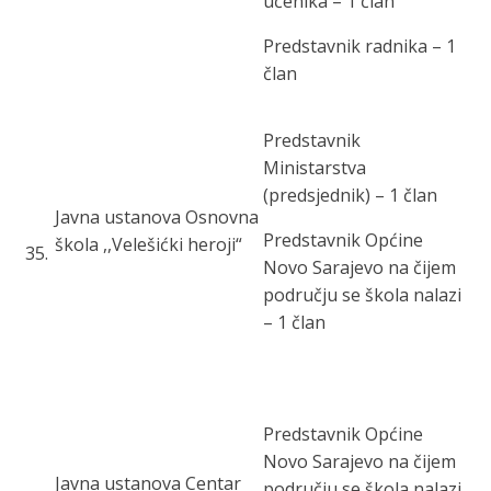
učenika – 1 član
Predstavnik radnika – 1
član
Predstavnik
Ministarstva
(predsjednik) – 1 član
Javna ustanova Osnovna
Predstavnik Općine
škola ,,Velešićki heroji“
35
.
Novo Sarajevo na čijem
području se škola nalazi
– 1 član
Predstavnik Općine
Novo Sarajevo na čijem
Javna ustanova Centar
području se škola nalazi