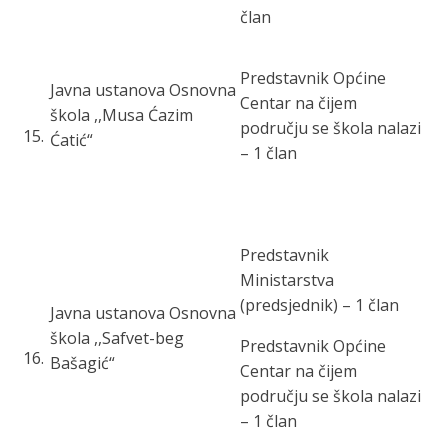
član
Predstavnik Općine
Javna ustanova Osnovna
Centar
na čijem
škola ,,Musa Ćazim
području se škola nalazi
15
.
Ćatić“
– 1 član
Predstavnik
Ministarstva
(predsjednik) – 1 član
Javna ustanova Osnovna
škola ,,Safvet-beg
Predstavnik Općine
16
.
Bašagić“
Centar
na čijem
području se škola nalazi
– 1 član