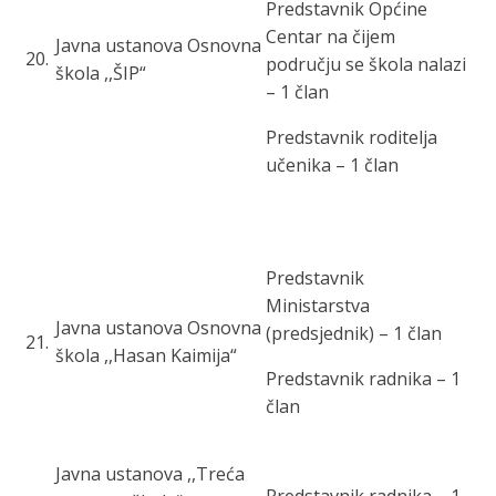
Predstavnik Općine
Centar na čijem
Javna ustanova Osnovna
20
.
području se škola nalazi
škola ,,ŠIP“
– 1 član
Predstavnik roditelja
učenika – 1 član
Predstavnik
Ministarstva
Javna ustanov
a Osnovna
(predsjednik) – 1 član
21
.
škola ,,Hasan Kaimija“
Predstavnik radnika – 1
član
Javna ustanova ,,Treća