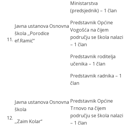
Ministarstva
(predsjednik) – 1 član
Predstavnik Općine
Javna ustanova Osnovna
Vogošća na čijem
škola ,,Porodice
području se škola nalazi
11
.
ef.Ramić“
– 1 član
Predstavnik roditelja
učenika – 1 član
Predstavnik radnika – 1
član
Predstavnik Općine
Javna ustanova Osnovna
Trnovo na čijem
škola
području se škola nalazi
12
.
,,Zaim Kolar“
– 1 član