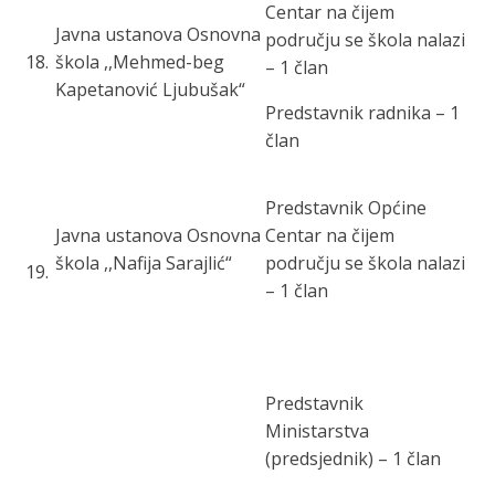
Centar
na čijem
Javna
ustanova Osnovna
području se škola nalazi
18
.
škola ,,Mehmed-
beg
– 1 član
Kapetanović Ljubušak“
Predstavnik radnika – 1
član
Predstavnik O
pćine
Javna ustanova Osnovna
Centar
na čijem
škola ,,Nafija Sarajlić“
području se škola nalazi
19
.
– 1 član
Predstavnik
Ministarstva
(predsjednik) – 1 član