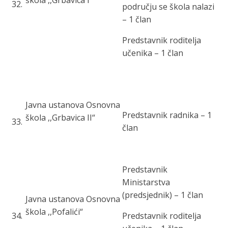
škola ,,Grbavica I“
32
.
području se škola nalazi
– 1 član
Predstavnik roditelja
učenika – 1 član
Javna ustanova Osnovna
Predstavnik radnika – 1
škola ,,Grbavica II“
33
.
član
Predstavnik
Ministarstva
(predsjednik) – 1 član
Javna ustanova Osnovna
škola ,,Pofalići“
34
.
Predstavnik roditelja