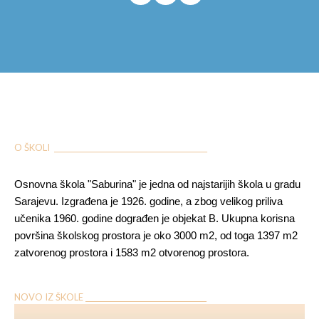
O ŠKOLI ___________________________________________
Osnovna škola "Saburina" je jedna od najstarijih škola u gradu
Sarajevu. Izgrađena je 1926. godine, a zbog velikog priliva
učenika 1960. godine dograđen je objekat B. Ukupna korisna
površina školskog prostora je oko 3000 m2, od toga 1397 m2
zatvorenog prostora i 1583 m2 otvorenog prostora.
NOVO IZ ŠKOLE __________________________________