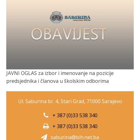
JAVNI OGLAS za izbor i imenovanje na pozicije
predsjednika i članova u školskim odborima
Ul. Saburina br. 4, Stari Grad, 71000 Sarajevo
+ 387 (0)33 538 340
+ 387 (0)33 538 340
saburina@bih.net.ba