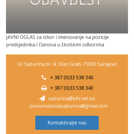
JAVNI OGLAS za izbor i imenovanje na pozicije
predsjednika i članova u školskim odborima
Ul. Saburina br. 4, Stari Grad, 71000 Sarajevo
+ 387 (0)33 538 340
+ 387 (0)33 538 340
saburina@bih.net.ba
osnovnaskolasaburina@gmail.com
Kontaktirajte nas