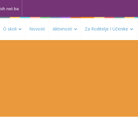
bih.net.ba
O skoli
Novosti
Aktivnosti
Za Roditelje I Učenike