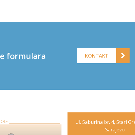
ne formulara
KONTAKT
Ul. Saburina br. 4, Stari G
E __________________________________
Sarajevo