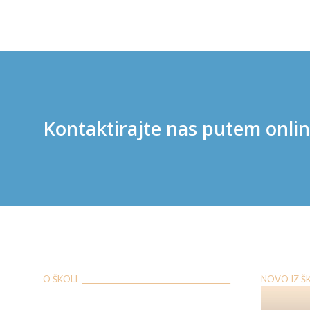
Kontaktirajte nas putem onli
O ŠKOLI ___________________________________________
NOVO IZ ŠKOL