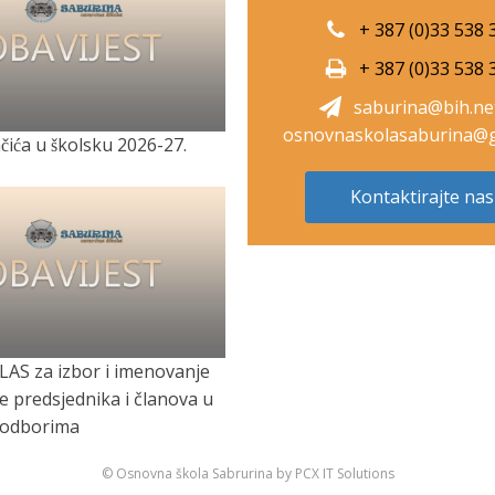
+ 387 (0)33 538 
+ 387 (0)33 538 
saburina@bih.ne
osnovnaskolasaburina@g
̌ića u školsku 2026-27.
Kontaktirajte nas
LAS za izbor i imenovanje
je predsjednika i članova u
 odborima
© Osnovna škola Sabrurina by PCX IT Solutions