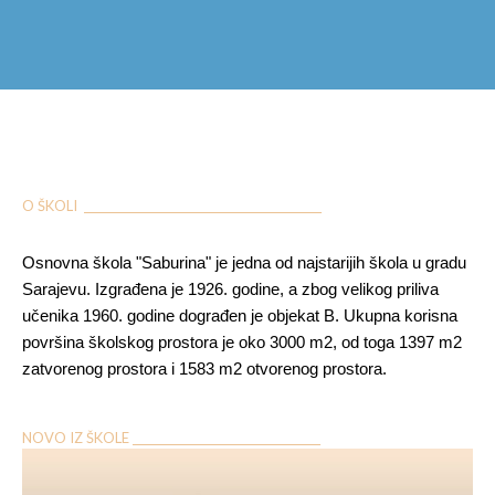
O ŠKOLI ___________________________________________
Osnovna škola "Saburina" je jedna od najstarijih škola u gradu
Sarajevu. Izgrađena je 1926. godine, a zbog velikog priliva
učenika 1960. godine dograđen je objekat B. Ukupna korisna
površina školskog prostora je oko 3000 m2, od toga 1397 m2
zatvorenog prostora i 1583 m2 otvorenog prostora.
NOVO IZ ŠKOLE __________________________________