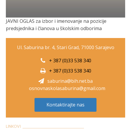
JAVNI OGLAS za izbor i imenovanje na pozicije
predsjednika i članova u školskim odborima
Ul. Saburina br. 4, Stari Grad, 71000 Sarajevo
+ 387 (0)33 538 340
+ 387 (0)33 538 340
saburina@bih.net.ba
osnovnaskolasaburina@gmail.com
Kontaktirajte nas
LINKOVI __________________________________________