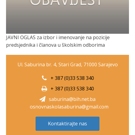
JAVNI OGLAS za izbor i imenovanje na pozicije
predsjednika i članova u školskim odborima
Ul. Saburina br. 4, Stari Grad, 71000 Sarajevo
+ 387 (0)33 538 340
+ 387 (0)33 538 340
saburina@bih.net.ba
osnovnaskolasaburina@gmail.com
Kontaktirajte nas