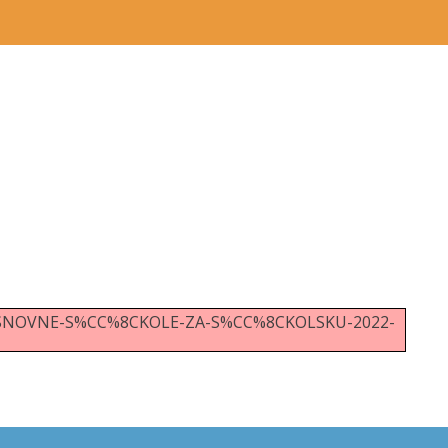
RED-OSNOVNE-S%CC%8CKOLE-ZA-S%CC%8CKOLSKU-2022-