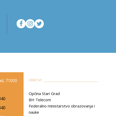
rad, 71000
LINKOVI __________________________________________
Općina Stari Grad
340
BH Telecom
Federalno ministarstvo obrazovanja i
340
nauke