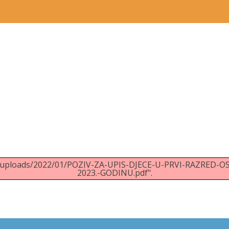
tent/uploads/2022/01/POZIV-ZA-UPIS-DJECE-U-PRVI-RAZ
2023.-GODINU.pdf".