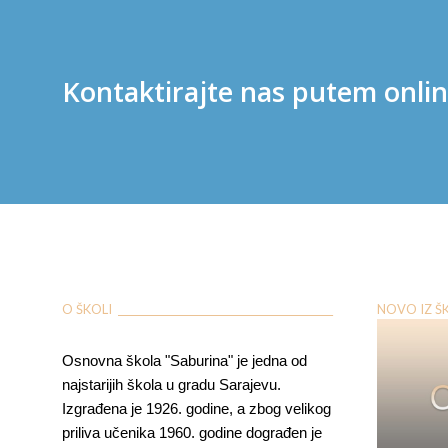
Kontaktirajte nas putem onli
O ŠKOLI ___________________________________________
NOVO IZ ŠKOL
Osnovna škola "Saburina" je jedna od
najstarijih škola u gradu Sarajevu.
Izgrađena je 1926. godine, a zbog velikog
priliva učenika 1960. godine dograđen je