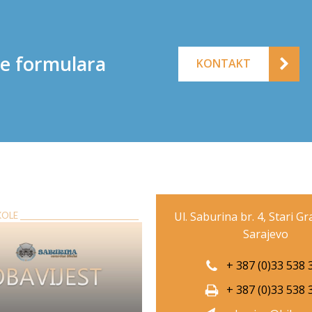
ne formulara
KONTAKT
Ul. Saburina br. 4, Stari G
E __________________________________
Sarajevo
+ 387 (0)33 538 
+ 387 (0)33 538 