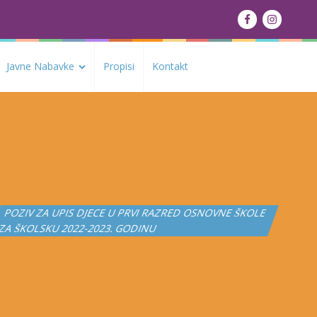
Javne Nabavke
Propisi
Kontakt
POZIV ZA UPIS DJECE U PRVI RAZRED OSNOVNE ŠKOLE
ZA ŠKOLSKU 2022-2023. GODINU