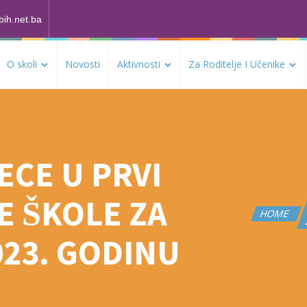
bih.net.ba
O skoli
Novosti
Aktivnosti
Za Roditelje I Učenike
ECE U PRVI
 ŠKOLE ZA
HOME
023. GODINU