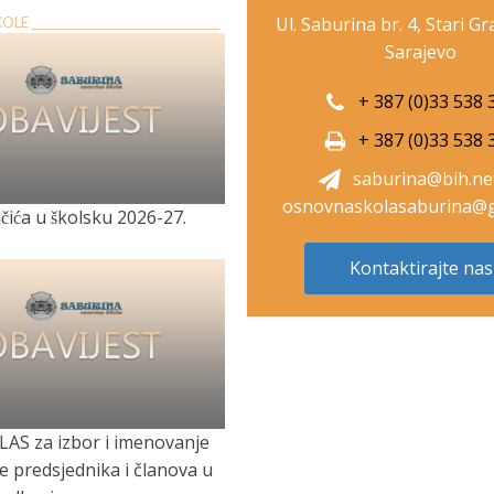
Ul. Saburina br. 4, Stari G
E __________________________________
Sarajevo
+ 387 (0)33 538 
+ 387 (0)33 538 
saburina@bih.ne
osnovnaskolasaburina@g
̌ića u školsku 2026-27.
Kontaktirajte nas
LAS za izbor i imenovanje
je predsjednika i članova u