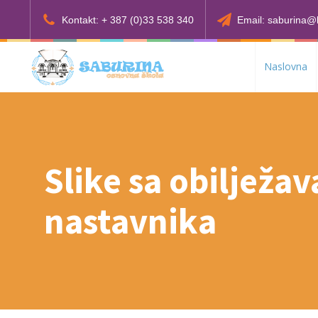
Kontakt: + 387 (0)33 538 340
Email: saburina@
Naslovna
Slike sa obilježa
nastavnika