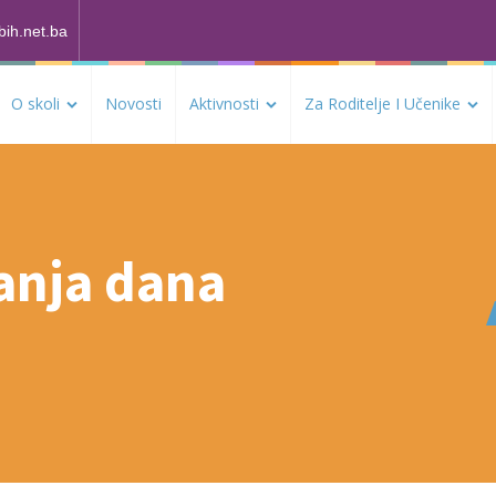
bih.net.ba
O skoli
Novosti
Aktivnosti
Za Roditelje I Učenike
vanja dana