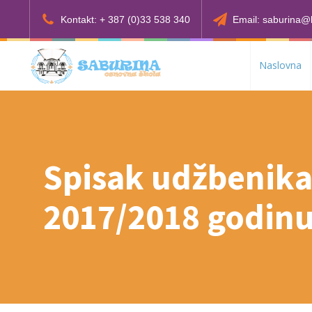
Kontakt: + 387 (0)33 538 340
Email: saburina@
Naslovna
Spisak udžbenika
2017/2018 godin