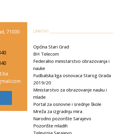
rad, 71000
LINKOVI __________________________________________
Općina Stari Grad
340
BH Telecom
Federalno ministarstvo obrazovanja i
340
nauke
t.ba
Fudbalska liga osnovaca Starog Grada
mail.com
2019/20
Ministarstvo za obrazovanje nauku i
mlade
Portal za osnovne i srednje škole
Mreža za izgradnju mira
Narodno pozorište Sarajevo
Pozorište mladih
Televizija Sarajevo