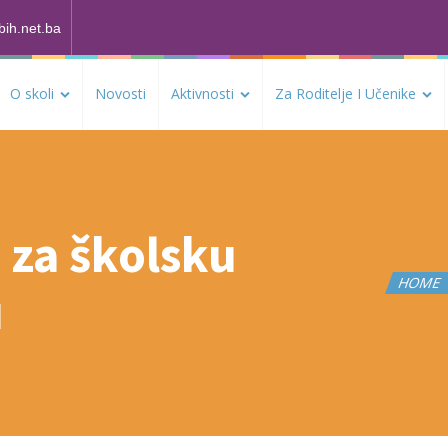
bih.net.ba
O skoli
Novosti
Aktivnosti
Za Roditelje I Učenike
 za školsku
HOM
u