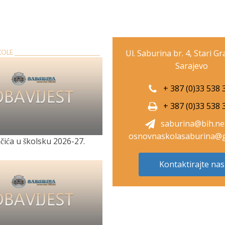
Ul. Saburina br. 4, Stari G
E __________________________________
Sarajevo
+ 387 (0)33 538 
+ 387 (0)33 538 
saburina@bih.ne
osnovnaskolasaburina@g
̌ića u školsku 2026-27.
Kontaktirajte nas