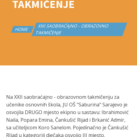
TAKMIČENJE
XXII SAOBRAĆAJNO - OBRAZOVNO
HOME
TAKMIČENJE
Na XXII saobraćajno - obrazovnom takmičenju za
učenike osnovnih škola, JU OŠ "Saburina" Sarajevo je
osvojila DRUGO mjesto ekipno u sastavu: Ibrahimović
Naila, Popara Emina, Čankušić Rijad i Brkanić Admir,
sa učiteljicom Koro Sanelom. Pojedinačno je Čankušić
RIjad u kategoriji dječaka osvojio III mjesto.